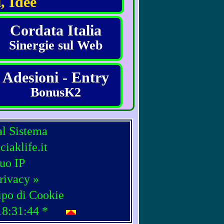
, Idee
Cordata Italia
Sinergie sul Web
Adesioni - Entry
BonusK2
al Sistema
iaklife.it
tuo IP
rivacy »
ipo di Cookie
18:31:44
*