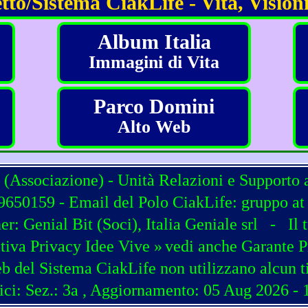
tto/Sistema CiakLife - Vita, Visioni
Album Italia
Immagini di Vita
Parco Domini
Alto Web
 (Associazione) - Unità Relazioni e Supporto 
650159 - Email del Polo CiakLife: gruppo at c
ner:
Genial Bit
(
Soci
),
Italia Geniale srl
-
Il 
tiva Privacy Idee Vive »
vedi anche Garante P
b del Sistema CiakLife non utilizzano alcun t
ici: Sez.: 3a
, Aggiornamento: 05 Aug 2026 - 